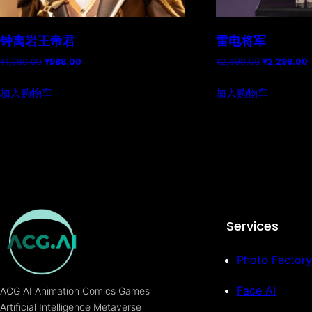
钟离岩王帝君
雷电将军
原
当
原
¥
1,586.00
¥
988.00
¥
2,699.00
¥
2,299.00
价
前
价
为：
价
为：
加入购物车
加入购物车
¥1,586.00。
格
¥2,699.00
为：
¥988.00。
Services
Photo Factory
Face AI
ACG AI Animation Comics Games
Artificial Intelligence Metaverse