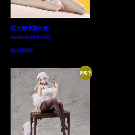
琪亚娜卡斯兰娜
原
当
¥
2,599.00
¥
2,198.00
价
前
为：
价
加入购物车
¥2,599.00。
格
为：
¥2,198.00。
促销中