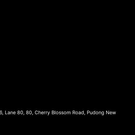
16, Lane 80, 80, Cherry Blossom Road, Pudong New