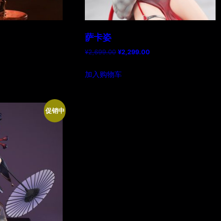
萨卡姿
当
原
当
¥
2,699.00
¥
2,299.00
前
价
前
价
为：
价
加入购物车
。
格
¥2,699.00。
格
为：
为：
¥2,299.00。
¥2,299.00。
促销中