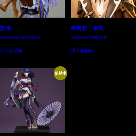
刻晴
钟离岩王帝君
原
当
原
当
¥
2,599.00
¥
2,099.00
¥
1,586.00
¥
988.00
价
前
价
前
为：
价
为：
价
加入购物车
加入购物车
¥2,599.00。
格
¥1,586.00。
格
为：
为：
¥2,099.00。
¥988.00。
促销中