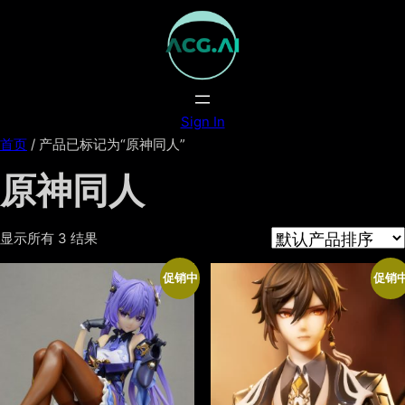
跳
至
内
容
Sign In
首页
/ 产品已标记为“原神同人”
原神同人
显示所有 3 结果
促销中
促销