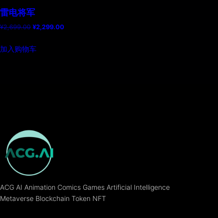
雷电将军
原
当
¥
2,699.00
¥
2,299.00
价
前
为：
价
加入购物车
¥2,699.00。
格
为：
¥2,299.00。
ACG AI Animation Comics Games Artificial Intelligence
Metaverse Blockchain Token NFT