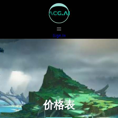
跳
至
内
容
Sign In
价格表