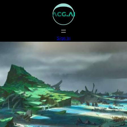
跳
至
内
容
Sign In