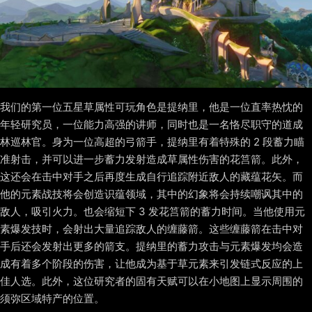
我们的第一位五星草属性可玩角色是提纳里，他是一位直率热忱的
年轻研究员，一位能力高强的讲师，同时也是一名恪尽职守的道成
林巡林官。身为一位高超的弓箭手，提纳里有着特殊的 2 段蓄力瞄
准射击，并可以进一步蓄力发射造成草属性伤害的花筥箭。此外，
这还会在击中对手之后再度生成自行追踪附近敌人的藏蕴花矢。而
他的元素战技将会创造识蕴领域，其中的幻象将会持续嘲讽其中的
敌人，吸引火力。也会缩短下 3 发花筥箭的蓄力时间。当他使用元
素爆发技时，会射出大量追踪敌人的缠藤箭。这些缠藤箭在击中对
手后还会发射出更多的箭支。提纳里的蓄力攻击与元素爆发均会造
成有着多个阶段的伤害，让他成为基于草元素来引发链式反应的上
佳人选。此外，这位研究者的固有天赋可以在小地图上显示周围的
须弥区域特产的位置。