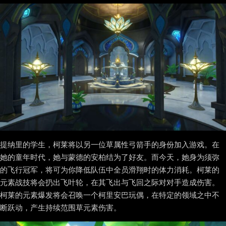
提纳里的学生，柯莱将以另一位草属性弓箭手的身份加入游戏。在
她的童年时代，她与蒙德的安柏结为了好友。而今天，她身为须弥
的飞行冠军，将可为你降低队伍中全员滑翔时的体力消耗。柯莱的
元素战技将会扔出飞叶轮，在其飞出与飞回之际对对手造成伤害。
柯莱的元素爆发将会召唤一个柯里安巴玩偶，在特定的领域之中不
断跃动，产生持续范围草元素伤害。